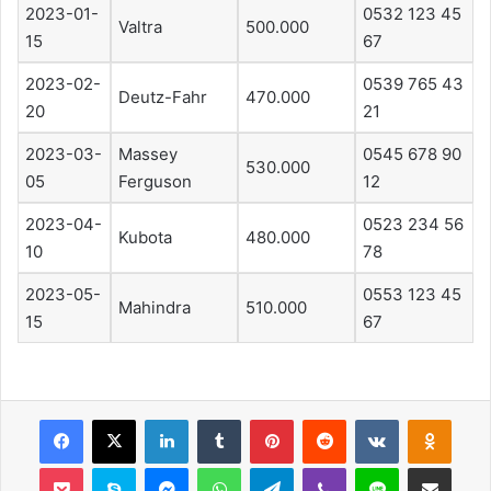
2023-01-
0532 123 45
Valtra
500.000
15
67
2023-02-
0539 765 43
Deutz-Fahr
470.000
20
21
2023-03-
Massey
0545 678 90
530.000
05
Ferguson
12
2023-04-
0523 234 56
Kubota
480.000
10
78
2023-05-
0553 123 45
Mahindra
510.000
15
67
Facebook
X
LinkedIn
Tumblr
Pinterest
Reddit
VKontakte
Odnok
Pocket
Skype
Messenger
WhatsApp
Telegram
Viber
Line
E-Posta ile payla