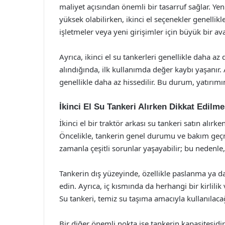
maliyet açısından önemli bir tasarruf sağlar. Yeni
yüksek olabilirken, ikinci el seçenekler genellikl
işletmeler veya yeni girişimler için büyük bir ava
Ayrıca, ikinci el su tankerleri genellikle daha az
alındığında, ilk kullanımda değer kaybı yaşanır. 
genellikle daha az hissedilir. Bu durum, yatırımı
İkinci El Su Tankeri Alırken Dikkat Edilm
İkinci el bir traktör arkası su tankeri satın alır
Öncelikle, tankerin genel durumu ve bakım geçm
zamanla çeşitli sorunlar yaşayabilir; bu nedenle,
Tankerin dış yüzeyinde, özellikle paslanma ya d
edin. Ayrıca, iç kısmında da herhangi bir kirlil
Su tankeri, temiz su taşıma amacıyla kullanılacağ
Bir diğer önemli nokta ise tankerin kapasitesidi