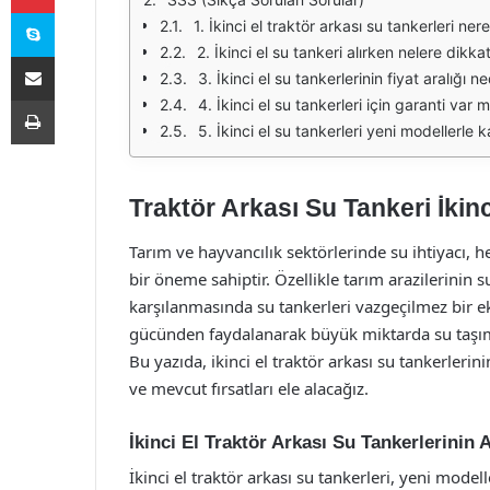
Skype
1. İkinci el traktör arkası su tankerleri ne
2. İkinci el su tankeri alırken nelere dikk
E-Posta ile paylaş
3. İkinci el su tankerlerinin fiyat aralığı ne
Yazdır
4. İkinci el su tankerleri için garanti var m
5. İkinci el su tankerleri yeni modellerle k
Traktör Arkası Su Tankeri İkinci
Tarım ve hayvancılık sektörlerinde su ihtiyacı, h
bir öneme sahiptir. Özellikle tarım arazilerinin
karşılanmasında su tankerleri vazgeçilmez bir eki
gücünden faydalanarak büyük miktarda su taşıma
Bu yazıda, ikinci el traktör arkası su tankerlerin
ve mevcut fırsatları ele alacağız.
İkinci El Traktör Arkası Su Tankerlerinin A
İkinci el traktör arkası su tankerleri, yeni modell