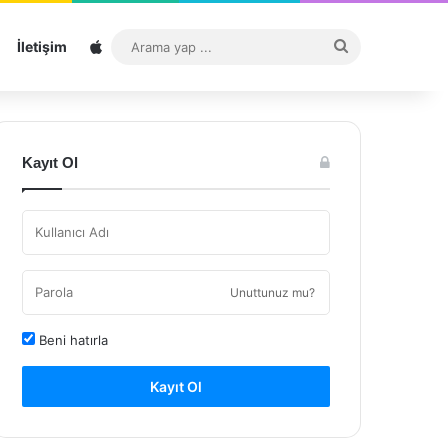
Sitemap
Arama
İletişim
yap
...
Kayıt Ol
Unuttunuz mu?
Beni hatırla
Kayıt Ol