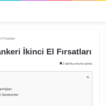
l Fırsatları
keri İkinci El Fırsatları
2 dakika okuma süresi
antajları
si Gerekenler