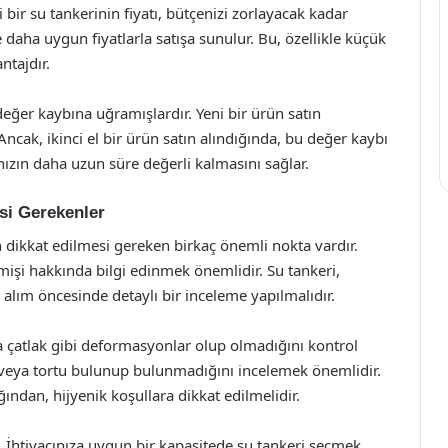
 bir su tankerinin fiyatı, bütçenizi zorlayacak kadar
e daha uygun fiyatlarla satışa sunulur. Bu, özellikle küçük
ntajdır.
 değer kaybına uğramışlardır. Yeni bir ürün satın
Ancak, ikinci el bir ürün satın alındığında, bu değer kaybı
nızın daha uzun süre değerli kalmasını sağlar.
esi Gerekenler
ken dikkat edilmesi gereken birkaç önemli nokta vardır.
işi hakkında bilgi edinmek önemlidir. Su tankeri,
 alım öncesinde detaylı bir inceleme yapılmalıdır.
a çatlak gibi deformasyonlar olup olmadığını kontrol
ik veya tortu bulunup bulunmadığını incelemek önemlidir.
ından, hijyenik koşullara dikkat edilmelidir.
r. İhtiyacınıza uygun bir kapasitede su tankeri seçmek,