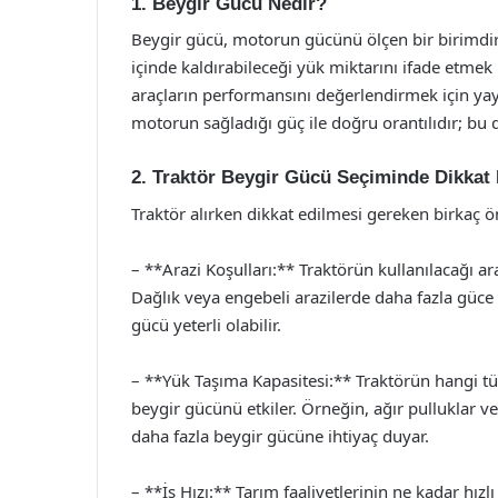
1. Beygir Gücü Nedir?
Beygir gücü, motorun gücünü ölçen bir birimdir. T
içinde kaldırabileceği yük miktarını ifade etmek
araçların performansını değerlendirmek için yay
motorun sağladığı güç ile doğru orantılıdır; bu d
2. Traktör Beygir Gücü Seçiminde Dikkat
Traktör alırken dikkat edilmesi gereken birkaç ö
– **Arazi Koşulları:** Traktörün kullanılacağı ar
Dağlık veya engebeli arazilerde daha fazla güce
gücü yeterli olabilir.
– **Yük Taşıma Kapasitesi:** Traktörün hangi tü
beygir gücünü etkiler. Örneğin, ağır pulluklar v
daha fazla beygir gücüne ihtiyaç duyar.
– **İş Hızı:** Tarım faaliyetlerinin ne kadar hız