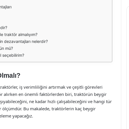
tajları
edir?
de traktör almalıyım?
n dezavantajları nelerdir?
kün mü?
 seçebilirim?
Olmalı?
aktörler, iş verimliliğini artırmak ve çeşitli görevleri
ör alırken en önemli faktörlerden biri, traktörün beygir
yabileceğini, ne kadar hızlı çalışabileceğini ve hangi tür
bir ölçümdür. Bu makalede, traktörlerin kaç beygir
celeme yapacağız.