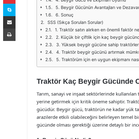
Skype
5. Beygir Gücünün Avantajları ve Dezavan
6. Sonuç
E-Posta ile paylaş
SSS (Sıkça Sorulan Sorular)
Yazdır
1. Traktör satın alırken en önemli faktör n
2. Küçük bir çiftlik için kaç beygir gücün
3. Yüksek beygir gücüne sahip traktörleri
4. Traktör beygir gücünü artırmak müm
5. Traktörüm için en uygun ekipmanı nasıl
Traktör Kaç Beygir Gücünde 
Tarım, sanayi ve inşaat sektörlerinde kullanılan tr
yerine getirmek için kritik öneme sahiptir. Trakt
gücüdür. Beygir gücü, traktörün ne kadar yük taşı
arazilerde etkili olabileceğini belirleyen temel 
gücünde olması gerektiği üzerine detaylı bir in