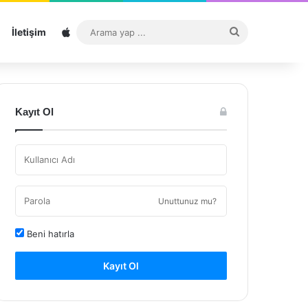
Sitemap
Arama
İletişim
yap
...
Kayıt Ol
Unuttunuz mu?
Beni hatırla
Kayıt Ol