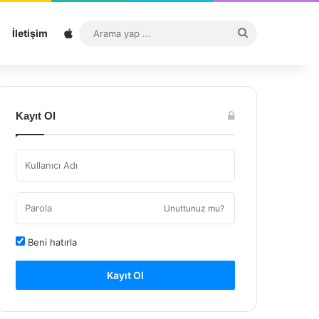
Sitemap
Arama
İletişim
yap
...
Kayıt Ol
Unuttunuz mu?
Beni hatırla
Kayıt Ol