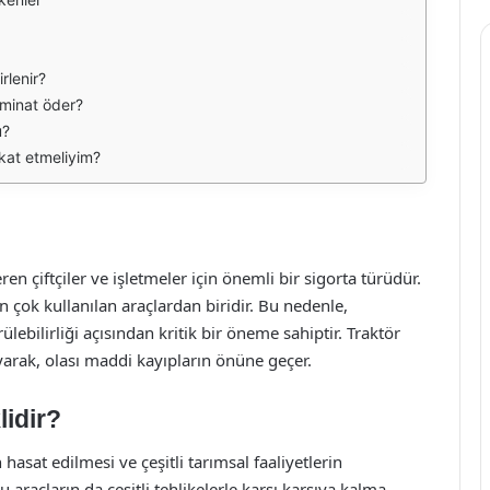
rlenir?
zminat öder?
u?
kkat etmeliyim?
en çiftçiler ve işletmeler için önemli bir sigorta türüdür.
en çok kullanılan araçlardan biridir. Bu nedenle,
lebilirliği açısından kritik bir öneme sahiptir. Traktör
uyarak, olası maddi kayıpların önüne geçer.
idir?
 hasat edilmesi ve çeşitli tarımsal faaliyetlerin
 araçların da çeşitli tehlikelerle karşı karşıya kalma