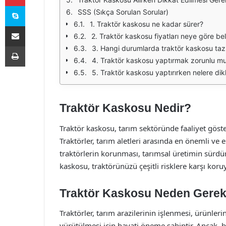
Skype
SSS (Sıkça Sorulan Sorular)
1. Traktör kaskosu ne kadar sürer?
E-Posta ile paylaş
2. Traktör kaskosu fiyatları neye göre beli
Yazdır
3. Hangi durumlarda traktör kaskosu ta
4. Traktör kaskosu yaptırmak zorunlu m
5. Traktör kaskosu yaptırırken nelere di
Traktör Kaskosu Nedir?
Traktör kaskosu, tarım sektöründe faaliyet göster
Traktörler, tarım aletleri arasında en önemli ve 
traktörlerin korunması, tarımsal üretimin sürdürü
kaskosu, traktörünüzü çeşitli risklere karşı kor
Traktör Kaskosu Neden Gerekl
Traktörler, tarım arazilerinin işlenmesi, ürünlerin
yürütülmesi için hayati öneme sahiptir. Ancak, bu