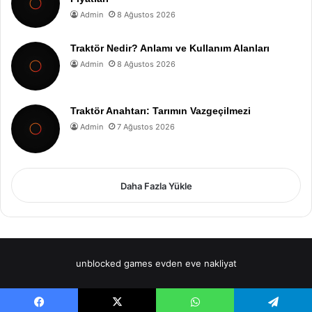
Admin
8 Ağustos 2026
Traktör Nedir? Anlamı ve Kullanım Alanları
Admin
8 Ağustos 2026
Traktör Anahtarı: Tarımın Vazgeçilmezi
Admin
7 Ağustos 2026
Daha Fazla Yükle
unblocked games
evden eve nakliyat