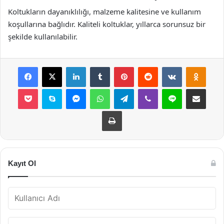
Koltukların dayanıklılığı, malzeme kalitesine ve kullanım
koşullarına bağlıdır. Kaliteli koltuklar, yıllarca sorunsuz bir
şekilde kullanılabilir.
Facebook
X
LinkedIn
Tumblr
Pinterest
Reddit
VKontakte
Odnok
Pocket
Skype
Messenger
WhatsApp
Telegram
Viber
Line
E-Posta ile payla
Yazdır
Kayıt Ol