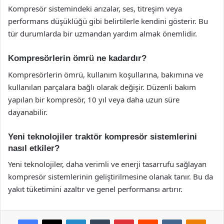
Kompresör sistemindeki arızalar, ses, titreşim veya
performans düşüklüğü gibi belirtilerle kendini gösterir. Bu
tür durumlarda bir uzmandan yardım almak önemlidir.
Kompresörlerin ömrü ne kadardır?
Kompresörlerin ömrü, kullanım koşullarına, bakımına ve
kullanılan parçalara bağlı olarak değişir. Düzenli bakım
yapılan bir kompresör, 10 yıl veya daha uzun süre
dayanabilir.
Yeni teknolojiler traktör kompresör sistemlerini
nasıl etkiler?
Yeni teknolojiler, daha verimli ve enerji tasarrufu sağlayan
kompresör sistemlerinin geliştirilmesine olanak tanır. Bu da
yakıt tüketimini azaltır ve genel performansı artırır.
Facebook
X
LinkedIn
Tumblr
Pinterest
Reddit
VKontakte
Odnok