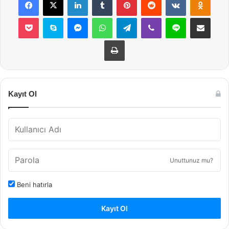
Pocket
Skype
Messenger
WhatsApp
Telegram
Viber
Line
E-Posta ile payla
Yazdır
Kayıt Ol
Unuttunuz mu?
Beni hatırla
Kayıt Ol