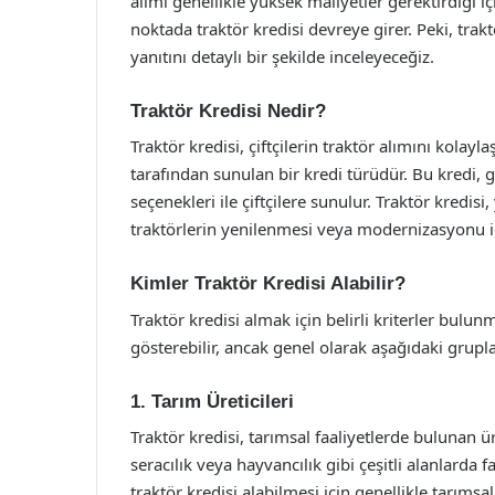
alımı genellikle yüksek maliyetler gerektirdiği için
noktada traktör kredisi devreye girer. Peki, tra
yanıtını detaylı bir şekilde inceleyeceğiz.
Traktör Kredisi Nedir?
Traktör kredisi, çiftçilerin traktör alımını kolay
tarafından sunulan bir kredi türüdür. Bu kredi, 
seçenekleri ile çiftçilere sunulur. Traktör kredis
traktörlerin yenilenmesi veya modernizasyonu içi
Kimler Traktör Kredisi Alabilir?
Traktör kredisi almak için belirli kriterler bulu
gösterebilir, ancak genel olarak aşağıdaki gruplar
1. Tarım Üreticileri
Traktör kredisi, tarımsal faaliyetlerde bulunan üre
seracılık veya hayvancılık gibi çeşitli alanlarda fa
traktör kredisi alabilmesi için genellikle tarımsa