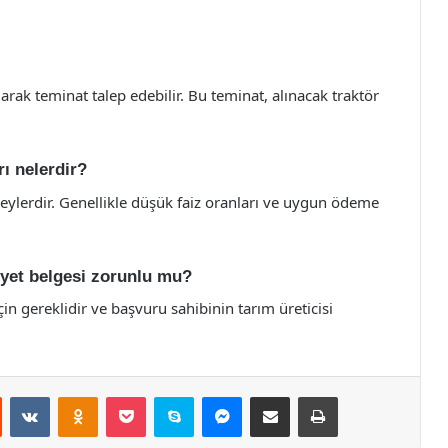
larak teminat talep edebilir. Bu teminat, alınacak traktör
rı nelerdir?
ireylerdir. Genellikle düşük faiz oranları ve uygun ödeme
liyet belgesi zorunlu mu?
çin gereklidir ve başvuru sahibinin tarım üreticisi
st
Reddit
VKontakte
Odnoklassniki
Pocket
Skype
Messenger
E-Posta ile paylaş
Yazdır