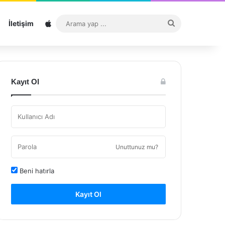
Sitemap
Arama
İletişim
yap
...
Kayıt Ol
Unuttunuz mu?
Beni hatırla
Kayıt Ol