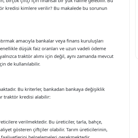
, birçok çiftçi için finansal bir yük haline gelebilir. Bu
ktör kredisi kimlere verilir? Bu makalede bu sorunun
laştırmak amacıyla bankalar veya finans kuruluşları
genellikle düşük faiz oranları ve uzun vadeli ödeme
i, yalnızca traktör alımı için değil, aynı zamanda mevcut
n de kullanılabilir.
nmaktadır. Bu kriterler, bankadan bankaya değişiklik
 traktör kredisi alabilir:
ticilere verilmektedir. Bu üreticiler, tarla, bahçe,
aliyet gösteren çiftçiler olabilir. Tarım üreticilerinin,
l faaliyetlerini belgelemeleri gerekmektedir.