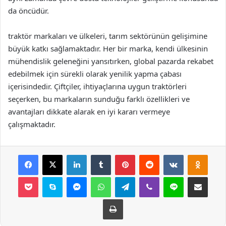
da öncüdür.
traktör markaları ve ülkeleri, tarım sektörünün gelişimine
büyük katkı sağlamaktadır. Her bir marka, kendi ülkesinin
mühendislik geleneğini yansıtırken, global pazarda rekabet
edebilmek için sürekli olarak yenilik yapma çabası
içerisindedir. Çiftçiler, ihtiyaçlarına uygun traktörleri
seçerken, bu markaların sunduğu farklı özellikleri ve
avantajları dikkate alarak en iyi kararı vermeye
çalışmaktadır.
Facebook
X
LinkedIn
Tumblr
Pinterest
Reddit
VKontakte
Odnok
Pocket
Skype
Messenger
WhatsApp
Telegram
Viber
Line
E-Posta ile payla
Yazdır