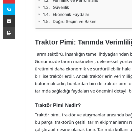
Verimlilik ve Performans
Skype
Güvenlik
Ekonomik Faydalar
E-Posta ile paylaş
Doğru Seçim ve Bakım
Yazdır
Traktör Pimi: Tarımda Verimli
Tarım sektörü, insanlığın temel ihtiyaçlarından 
Günümüzde tarım makineleri, geleneksel yönteml
üretimini daha ekonomik ve sürdürülebilir hale 
biri ise traktörlerdir. Ancak traktörlerin verimli
bulunmaktadır; bunlardan biri de traktör pimi o
tarımda sağladığı faydaları ve önemini detaylı bi
Traktör Pimi Nedir?
Traktör pimi, traktör ve ataşmanlar arasında bağ
bu parça, traktörün çeşitli tarım ekipmanlarını r
çalıştırabilmesine olanak tanır. Tarımda kullanıl