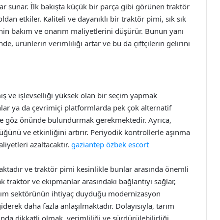
r sunar. İlk bakışta küçük bir parça gibi görünen traktör
dan etkiler. Kaliteli ve dayanıklı bir traktör pimi, sık sık
menin bakım ve onarım maliyetlerini düşürür. Bunun yanı
e, ürünlerin verimliliği artar ve bu da çiftçilerin gelirini
ış ve işlevselliği yüksek olan bir seçim yapmak
ar ya da çevrimiçi platformlarda pek çok alternatif
i de göz önünde bulundurmak gerekmektedir. Ayrıca,
ğünü ve etkinliğini artırır. Periyodik kontrollerle aşınma
yetleri azaltacaktır.
gaziantep özbek escort
ktadır ve traktör pimi kesinlikle bunlar arasında önemli
rak traktör ve ekipmanlar arasındaki bağlantıyı sağlar,
Tarım sektörünün ihtiyaç duyduğu modernizasyon
iderek daha fazla anlaşılmaktadır. Dolayısıyla, tarım
nda dikkatli olmak, verimliliği ve sürdürülebilirliği