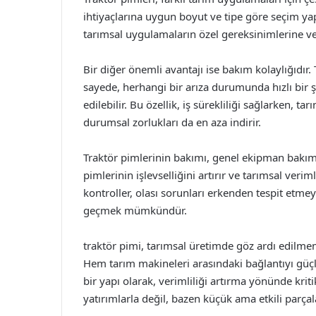
ihtiyaçlarına uygun boyut ve tipe göre seçim yapar
tarımsal uygulamaların özel gereksinimlerine ve 
Bir diğer önemli avantajı ise bakım kolaylığıdır. 
sayede, herhangi bir arıza durumunda hızlı bir 
edilebilir. Bu özellik, iş sürekliliği sağlarken, ta
durumsal zorlukları da en aza indirir.
Traktör pimlerinin bakımı, genel ekipman bakımı i
pimlerinin işlevselliğini artırır ve tarımsal veriml
kontroller, olası sorunları erkenden tespit etme
geçmek mümkündür.
traktör pimi, tarımsal üretimde göz ardı edilme
Hem tarım makineleri arasındaki bağlantıyı güçl
bir yapı olarak, verimliliği artırma yönünde kri
yatırımlarla değil, bazen küçük ama etkili parç