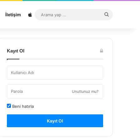
Sitemap
Arama
İletişim
yap
...
Kayıt Ol
Unuttunuz mu?
Beni hatırla
Kayıt Ol