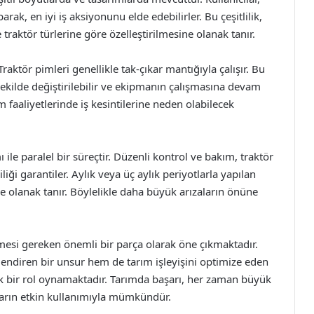
ak, en iyi iş aksiyonunu elde edebilirler. Bu çeşitlilik,
traktör türlerine göre özelleştirilmesine olanak tanır.
Traktör pimleri genellikle tak-çıkar mantığıyla çalışır. Bu
şekilde değiştirilebilir ve ekipmanın çalışmasına devam
rım faaliyetlerinde iş kesintilerine neden olabilecek
le paralel bir süreçtir. Düzenli kontrol ve bakım, traktör
iliği garantiler. Aylık veya üç aylık periyotlarla yapılan
ye olanak tanır. Böylelikle daha büyük arızaların önüne
mesi gereken önemli bir parça olarak öne çıkmaktadır.
endiren bir unsur hem de tarım işleyişini optimize eden
tik bir rol oynamaktadır. Tarımda başarı, her zaman büyük
aların etkin kullanımıyla mümkündür.