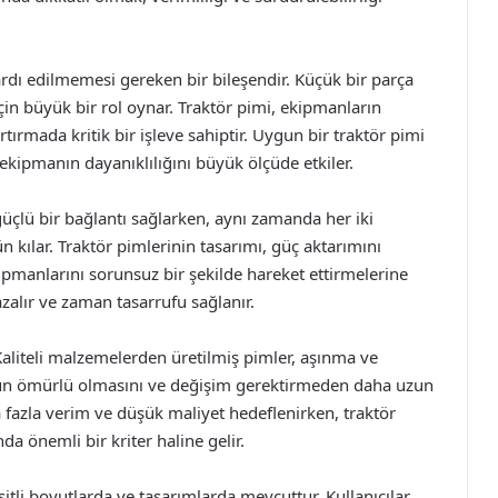
rdı edilmemesi gereken bir bileşendir. Küçük bir parça
in büyük bir rol oynar. Traktör pimi, ekipmanların
rtırmada kritik bir işleve sahiptir. Uygun bir traktör pimi
ekipmanın dayanıklılığını büyük ölçüde etkiler.
üçlü bir bağlantı sağlarken, aynı zamanda her iki
kılar. Traktör pimlerinin tasarımı, güç aktarımını
pmanlarını sorunsuz bir şekilde hareket ettirmelerine
azalır ve zaman tasarrufu sağlanır.
 Kaliteli malzemelerden üretilmiş pimler, aşınma ve
uzun ömürlü olmasını ve değişim gerektirmeden daha uzun
 fazla verim ve düşük maliyet hedeflenirken, traktör
nda önemli bir kriter haline gelir.
şitli boyutlarda ve tasarımlarda mevcuttur. Kullanıcılar,