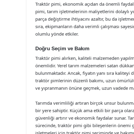
Traktör pimi, ekonomik açıdan da önemli faydala
pimi, tarım işletmelerinin maliyetlerini dolaylı yol
parça değiştirme ihtiyacını azaltır, bu da işlet
sıra, ekipmanların daha verimli çalışması sayesind
olumlu yönde etkiler.
Doğru Seçim ve Bakım
Traktör pimi alırken, kaliteli malzemeden yapılm
önemlidir. Yerel tarım malzemeleri satan dükkanl
bulunmaktadır. Ancak, fiyatın yanı sıra kalitey
traktör pimlerinin düzenli bakımı, uzun ömürlülü
ve yıpranmanın önüne geçmek, uzun vadede mali
Tarımda verimliliği artıran birçok unsur bulunma
bir yere sahiptir. Küçük ama etkili bir parça ola
güvenliği artırır ve ekonomik faydalar sunar. 
sürecinde, traktör pimi gibi bileşenlerin önemi g
işletmeleri için traktör pimi seçiminde ve bakımı