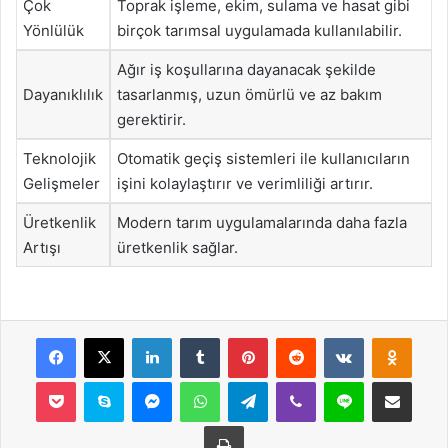
Çok
Toprak işleme, ekim, sulama ve hasat gibi
Yönlülük
birçok tarımsal uygulamada kullanılabilir.
Ağır iş koşullarına dayanacak şekilde
Dayanıklılık
tasarlanmış, uzun ömürlü ve az bakım
gerektirir.
Teknolojik
Otomatik geçiş sistemleri ile kullanıcıların
Gelişmeler
işini kolaylaştırır ve verimliliği artırır.
Üretkenlik
Modern tarım uygulamalarında daha fazla
Artışı
üretkenlik sağlar.
Facebook
X
LinkedIn
Tumblr
Pinterest
Reddit
VKontakte
Odnok
Pocket
Skype
Messenger
WhatsApp
Telegram
Viber
Line
E-Posta ile payla
Yazdır