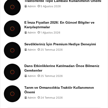
Traktörlerde Tepe Lambası Kullanımının Önemi
Admin
5 Ağustos 2026
E İmza Fiyatları 2026: En Güncel Bilgiler ve
Karşılaştırmalar
Admin
1 Ağustos 2026
Sevdikleriniz İçin Premium Hediye Deneyimi
Admin
25 Temmuz 2026
Dans Etkinliklerine Katılmadan Önce Bilmeniz
Gerekenler
Admin
25 Temmuz 2026
Tarım ve Ormancılıkta Traktör Kullanımının
Önemi
Admin
24 Temmuz 2026