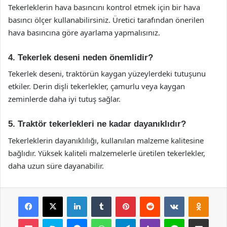
Tekerleklerin hava basıncını kontrol etmek için bir hava
basıncı ölçer kullanabilirsiniz. Üretici tarafından önerilen
hava basıncına göre ayarlama yapmalısınız.
4. Tekerlek deseni neden önemlidir?
Tekerlek deseni, traktörün kaygan yüzeylerdeki tutuşunu
etkiler. Derin dişli tekerlekler, çamurlu veya kaygan
zeminlerde daha iyi tutuş sağlar.
5. Traktör tekerlekleri ne kadar dayanıklıdır?
Tekerleklerin dayanıklılığı, kullanılan malzeme kalitesine
bağlıdır. Yüksek kaliteli malzemelerle üretilen tekerlekler,
daha uzun süre dayanabilir.
Facebook
X
LinkedIn
Tumblr
Pinterest
Reddit
VKontakte
Odnok
Pocket
Skype
Messenger
WhatsApp
Telegram
Viber
Line
E-Posta ile payla