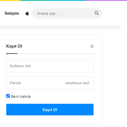
Sitemap
Arama
İletişim
yap
...
Kayıt Ol
Unuttunuz mu?
Beni hatırla
Kayıt Ol