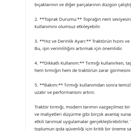
bıçaklarının ve diğer parçalarının düzgün çalıştı
2. **Toprak Durumu:** Toprağın nem seviyesini k
kullanımını olumsuz etkileyebilir.
3. **Hız ve Derinlik Ayarı:** Traktörün hızını ve
Bu, işin verimliliğini artırmak için önemlidir.
4. **Dikkatli Kullanım:** Tırmığı kullanırken, t
hem tırmığın hem de traktörün zarar görmesini 
5. **Bakım:** Tırmığı kullanımdan sonra temiz
uzatır ve performansını artırır.
Traktör tırmığı, modern tarımın vazgeçilmez bir 
ve maliyetleri düşürme gibi birçok avantaj sunar. 
etkili tarımsal uygulamalar gerçekleştirebilirler.
toplumun gıda güvenliği için kritik bir öneme sah