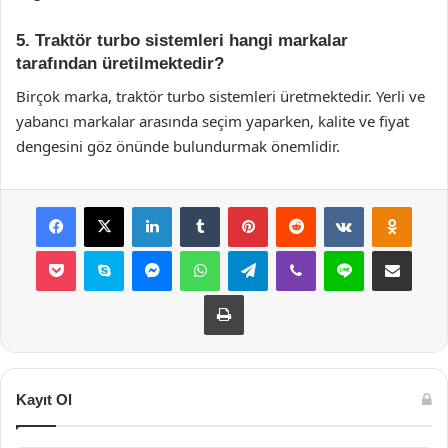
5. Traktör turbo sistemleri hangi markalar
tarafından üretilmektedir?
Birçok marka, traktör turbo sistemleri üretmektedir. Yerli ve
yabancı markalar arasında seçim yaparken, kalite ve fiyat
dengesini göz önünde bulundurmak önemlidir.
Facebook
X
LinkedIn
Tumblr
Pinterest
Reddit
VKontakte
Odnok
Pocket
Skype
Messenger
WhatsApp
Telegram
Viber
Line
E-Posta ile payla
Yazdır
Kayıt Ol