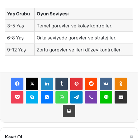
Yaş Grubu
Oyun Seviyesi
3-5 Yaş
Temel görevler ve kolay kontroller.
6-8 Yaş
Orta seviyede görevler ve stratejiler.
9-12 Yaş
Zorlu görevler ve ileri düzey kontroller.
Facebook
X
LinkedIn
Tumblr
Pinterest
Reddit
VKontakte
Odnok
Pocket
Skype
Messenger
WhatsApp
Telegram
Viber
Line
E-Posta ile payla
Yazdır
Kayıt Ol