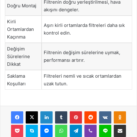
Filtrenin doğru yerleştirilmesi, hava
Doğru Montaj
akışını dengeler.
Kirli
Aşırı kirli ortamlarda filtreleri daha sık
Ortamlardan
kontrol edin.
Kaçınma
Değişim
Filtrenin değişim sürelerine uymak,
Sürelerine
performansı artırır.
Dikkat
Saklama
Filtreleri nemli ve sıcak ortamlardan
Koşulları
uzak tutun.
Facebook
X
LinkedIn
Tumblr
Pinterest
Reddit
VKontakte
Odnok
Pocket
Skype
Messenger
WhatsApp
Telegram
Viber
Line
E-Posta ile payla