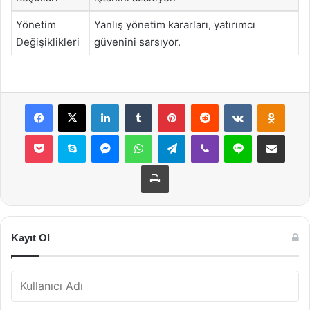
Yönetim
Yanlış yönetim kararları, yatırımcı
Değişiklikleri
güvenini sarsıyor.
Facebook
X
LinkedIn
Tumblr
Pinterest
Reddit
VKontakte
Odnok
Pocket
Skype
Messenger
WhatsApp
Telegram
Viber
Line
E-Posta ile payla
Yazdır
Kayıt Ol