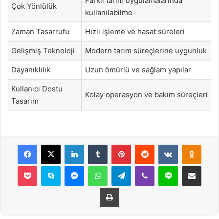
Farklı tarım uygulamalarında
Çok Yönlülük
kullanılabilme
Zaman Tasarrufu
Hızlı işleme ve hasat süreleri
Gelişmiş Teknoloji
Modern tarım süreçlerine uygunluk
Dayanıklılık
Uzun ömürlü ve sağlam yapılar
Kullanıcı Dostu
Kolay operasyon ve bakım süreçleri
Tasarım
Facebook
X
LinkedIn
Tumblr
Pinterest
Reddit
VKontakte
Odnok
Pocket
Skype
Messenger
WhatsApp
Telegram
Viber
Line
E-Posta ile payla
Yazdır