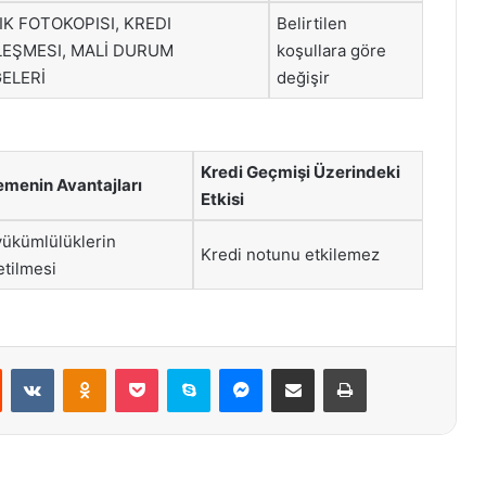
IK FOTOKOPISI, KREDI
Belirtilen
EŞMESI, MALİ DURUM
koşullara göre
ELERİ
değişir
Kredi Geçmişi Üzerindeki
emenin Avantajları
Etkisi
yükümlülüklerin
Kredi notunu etkilemez
etilmesi
st
Reddit
VKontakte
Odnoklassniki
Pocket
Skype
Messenger
E-Posta ile paylaş
Yazdır