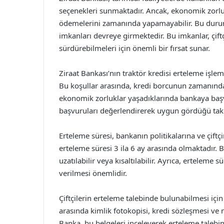
seçenekleri sunmaktadır. Ancak, ekonomik zorluk
ödemelerini zamanında yapamayabilir. Bu durum
imkanları devreye girmektedir. Bu imkanlar, çiftçi
sürdürebilmeleri için önemli bir fırsat sunar.
Ziraat Bankası’nın traktör kredisi erteleme işlemi,
Bu koşullar arasında, kredi borcunun zamanında
ekonomik zorluklar yaşadıklarında bankaya başv
başvuruları değerlendirerek uygun gördüğü takdi
Erteleme süresi, bankanın politikalarına ve çiftç
erteleme süresi 3 ila 6 ay arasında olmaktadır. B
uzatılabilir veya kısaltılabilir. Ayrıca, erteleme s
verilmesi önemlidir.
Çiftçilerin erteleme talebinde bulunabilmesi içi
arasında kimlik fotokopisi, kredi sözleşmesi ve
Banka, bu belgeleri inceleyerek erteleme taleb