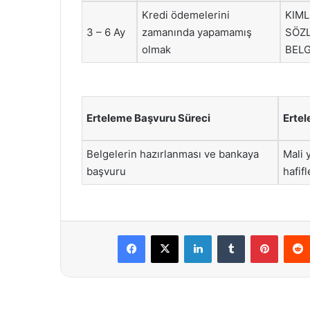
Kredi ödemelerini
KIML
3 – 6 Ay
zamanında yapamamış
SÖZL
olmak
BELG
Erteleme Başvuru Süreci
Ertel
Belgelerin hazırlanması ve bankaya
Mali 
başvuru
hafifl
Facebook
X
LinkedIn
Tumblr
Pintere