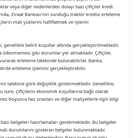
lar veya diğer nedenlerden dolayı bazı çiftçiler kredi
da, Ziraat Bankası’nın sunduğu traktör kredisi erteleme
lerin mali yüklerini hafifletmek ve işlerini
 genellikle belirli koşullar altında gerçekleştirilmektedir.
 ödenmemesi gibi durumlar yer almaktadır. Çiftçiler,
urarak erteleme talebinde bulunabilirler. Banka,
rde erteleme işlemini gerçekleştirebilir.
inin talebine göre değişiklik göstermektedir. Genellikle,
u süre, çiftçilerin ekonomik koşullarına bağlı olarak
üresi boyunca faiz oranları ve diğer maliyetlerle ilgili bilgi
n bazı belgeleri hazırlamaları gerekmektedir. Bu belgeler
 mali durumlarını gösteren belgeler bulunmaktadır.
inin uygunluğunu değerlendirir. Başvurunun olumlu