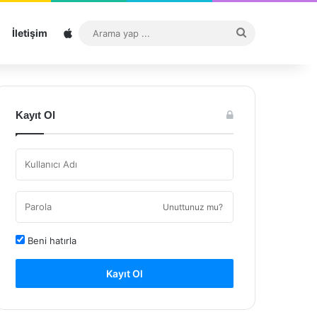
Sitemap
Arama
İletişim
yap
...
Kayıt Ol
Unuttunuz mu?
Beni hatırla
Kayıt Ol