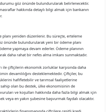
in durumu göz önünde bulundurularak belirlenecektir.
 masraflar hakkında detaylı bilgi almak için bankanın
r.
e planı yeniden düzenlenir. Bu süreçte, erteleme
 göz önünde bulundurularak yeni bir ödeme planı
öre ödeme yapmaya devam ederler. Ödeme planının
larak daha rahat bir nefes alma imkanı sunmaktadır.
ı ile çiftçilerin ekonomik zorluklar karşısında daha
min devamlılığını desteklemektedir. Çiftçiler, bu
erini hafifletebilir ve tarımsal faaliyetlerine
e sahip olan bu destek, ülke ekonomisinin de
uruları ve koşulları hakkında daha fazla bilgi almak için
mek veya en yakın şubesine başvurmak faydalı olacaktır.
traktörlerin finansmanında çiftçilere çeşitli kredi