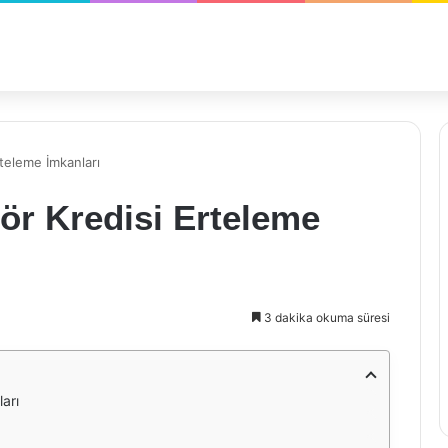
rteleme İmkanları
tör Kredisi Erteleme
3 dakika okuma süresi
arı