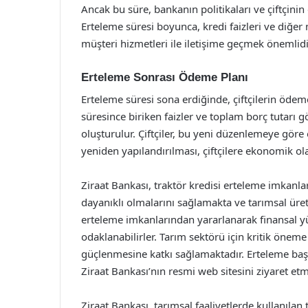
Ancak bu süre, bankanın politikaları ve çiftçin
Erteleme süresi boyunca, kredi faizleri ve diğer
müşteri hizmetleri ile iletişime geçmek önemlidi
Erteleme Sonrası Ödeme Planı
Erteleme süresi sona erdiğinde, çiftçilerin ödem
süresince biriken faizler ve toplam borç tutarı
oluşturulur. Çiftçiler, bu yeni düzenlemeye g
yeniden yapılandırılması, çiftçilere ekonomik o
Ziraat Bankası, traktör kredisi erteleme imkanlar
dayanıklı olmalarını sağlamakta ve tarımsal üreti
erteleme imkanlarından yararlanarak finansal yükl
odaklanabilirler. Tarım sektörü için kritik önem
güçlenmesine katkı sağlamaktadır. Erteleme başv
Ziraat Bankası’nın resmi web sitesini ziyaret et
Ziraat Bankası, tarımsal faaliyetlerde kullanılan 