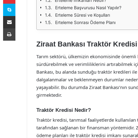
Erteleme İmkanları Nedir?
Skype
Erteleme Başvurusu Nasıl Yapılır?
Erteleme Süresi ve Koşulları
E-Posta ile paylaş
Erteleme Sonrası Ödeme Planı
Yazdır
Ziraat Bankası Traktör Kredisi
Tarım sektörü, ülkemizin ekonomisinde önemli bir y
sürdürebilmek ve verimliliklerini artırabilmek i
Bankası, bu alanda sunduğu traktör kredileri ile 
dalgalanmalar ve beklenmeyen durumlar nedeniyle
yaşayabilir. Bu durumda Ziraat Bankası’nın sun
girmektedir.
Traktör Kredisi Nedir?
Traktör kredisi, tarımsal faaliyetlerde kullanıla
tarafından sağlanan bir finansman yöntemidir. Zi
ödeme planları ile traktör kredisi imkanı sunara