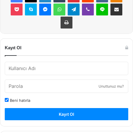
Pocket
Skype
Messenger
WhatsApp
Telegram
Viber
Line
E-Posta ile payla
Yazdır
Kayıt Ol
Unuttunuz mu?
Beni hatırla
Kayıt Ol